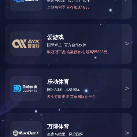
集团党建
职工之家
集团党建
当前栏目：
kaiyun·开云(中国)官方网站-
kaiyun.com
Home
>
党群工作
>
集团党建
华水集团党委召开2025年度民主生
活会
更新时间：
2026-02-11
点击：42 所属栏目：
集团党
建
2月10日，华水集团党委以“深入学习贯彻习
近平新时代中国特色社会主义思想，全面贯彻
落实党的二十届四中全会精神，以打攻坚战、
持久战的决心和恒心，锲而不舍落实中央八项
规定精神，推进作风建设常态化长效化，以优
良作风凝心聚力、真抓实干，奋力开创中国式
现代化建设新局面”为主题，召开2025年度民主