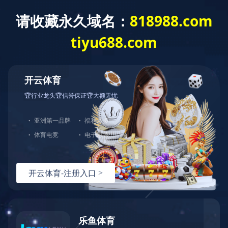
kaiyun·开云(中国)官方网
集团简介
华水集团公司始终秉
站-kaiyun.com
Home
承“创新、发展、务实、
集团动态
荣誉资质
高效”的企业核心理念，
遵循“强化管理、规范施
工、信守合同、竭诚服
工程业绩
党群工作
务”的管理方针。在稳步
开发水利市场，打造精品
行业资讯
联系我们
水利工程的同时，依托疏
浚、吹填、基础处理等优势项目，不断向港口与航道工程等领域拓展和延伸。
华水集团公司始终秉承“创新、发展、务实、高效”的企业核心理念，遵循“强化
管理、规范施工、信守合同、竭诚服务”的管理方针。在稳步开发水利市场，打
造精品水利工程的同时，依托疏浚、吹填、基础处理等优势项目，不断向港口
与航道工程等领域拓展和延伸。
华水集团公司始终秉承“创新、发展、务实、高效”的企业核心理念，遵循“强化
管理、规范施工、信守合同、竭诚服务”的管理方针。在稳步开发水利市场，打
造精品水利工程的同时，依托疏浚、吹填、基础处理等优势项目，不断向港口
与航道工程等领域拓展和延伸。
华水集团公司始终秉承“创新、发展、务实、高效”的企业核心理念，遵循“强化