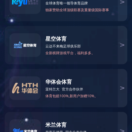
管理、规范施工、信守合同、竭诚服务”的管理方针。在稳步开发水利市场，打
造精品水利工程的同时，依托疏浚、吹填、基础处理等优势项目，不断向港口
与航道工程等领域拓展和延伸。
华水集团公司始终秉承“创新、发展、务实、高效”的企业核心理念，遵循“强化
管理、规范施工、信守合同、竭诚服务”的管理方针。在稳步开发水利市场，打
造精品水利工程的同时，依托疏浚、吹填、基础处理等优势项目，不断向港口
与航道工程等领域拓展和延伸。
华水集团公司始终秉承“创新、发展、务实、高效”的企业核心理念，遵循“强化
管理、规范施工、信守合同、竭诚服务”的管理方针。在稳步开发水利市场，打
造精品水利工程的同时，依托疏浚、吹填、基础处理等优势项目，不断向港口
与航道工程等领域拓展和延伸。
华水集团公司始终秉承“创新、发展、务实、高效”的企业核心理念，遵循“强化
管理、规范施工、信守合同、竭诚服务”的管理方针。在稳步开发水利市场，打
造精品水利工程的同时，依托疏浚、吹填、基础处理等优势项目，不断向港口
与航道工程等领域拓展和延伸。
华水集团公司始终秉承“创新、发展、务实、高效”的企业核心理念，遵循“强化
管理、规范施工、信守合同、竭诚服务”的管理方针。在稳步开发水利市场，打
造精品水利工程的同时，依托疏浚、吹填、基础处理等优势项目，不断向港口
与航道工程等领域拓展和延伸。