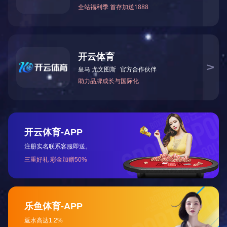
2024-12-02
kaiyun·开云(中国)官方网站-kaiyun.com2025年应届高校毕业生招聘公告
2024-06-03
kaiyun·开云(中国)官方网站-kaiyun.com2024年公开招聘工作人员拟录用人选公示
2025-06-27
青年筑安 工地安全“警”行时工地安全防范 中暑突发莫慌张，“移降补送”记心上！
2025-06-27
青年筑安 工地安全“警”行时临时用电规范
2025-06-19
青年筑安 工地安全“警”行时 机械操作规范临时用电规范 临时用电安全警报
2025-06-13
青年筑安 工地安全“警”行时 机械操作规范机械安全“铁律”行动
2024-11-08
炫安全技能之风 育应急救援之能
2024-06-04
安全生产 责任在肩
2026-07-14
华水集团公司工会举办应急救护培训
2026-07-14
华水集团组织召开树立和践行正确政绩观学习教育警示教育会
2026-04-29
华水集团党委召开《国有企业领导人员 廉洁从业规定》专题研讨会
2026-04-21
华水集团开展党风廉政教育月现场教育活动
2026-03-17
植树添绿映初心，联学共建促发展
2026-03-12
华水集团部署启动树立和践行正确政绩观学习教育工作
2023-07-12
习近平对防汛救灾工作作出重要指示