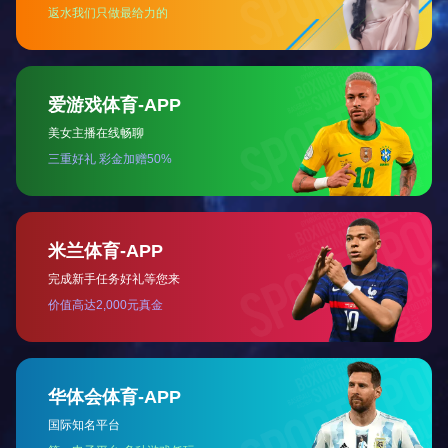
2023-07-03
微科普丨水利安全生产风险管控“六项机制”
更多
企业资质