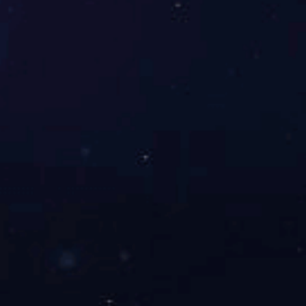
天津市优质奖于桥
2024年度工程建设诚信典型企业
企业信用等级AAA证书中国施工企
全国优秀水利企业2019~2020年度
业管理协