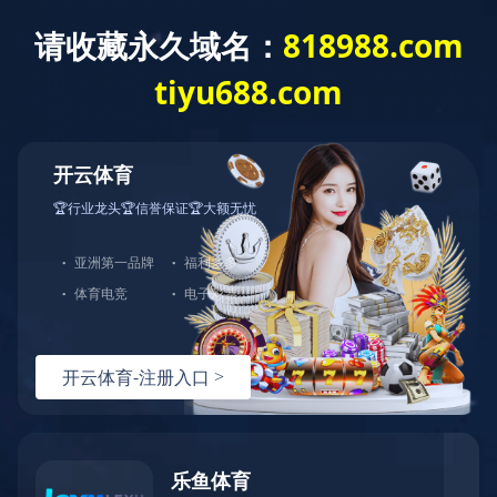
kaiyun·开云(中国)官方网
集团简介
华水集团公司始终秉
站-kaiyun.com
Home
承“创新、发展、务实、
集团动态
荣誉资质
高效”的企业核心理念，
遵循“强化管理、规范施
工、信守合同、竭诚服
工程业绩
党群工作
务”的管理方针。在稳步
开发水利市场，打造精品
行业资讯
联系我们
水利工程的同时，依托疏
浚、吹填、基础处理等优势项目，不断向港口与航道工程等领域拓展和延伸。
华水集团公司始终秉承“创新、发展、务实、高效”的企业核心理念，遵循“强化
管理、规范施工、信守合同、竭诚服务”的管理方针。在稳步开发水利市场，打
造精品水利工程的同时，依托疏浚、吹填、基础处理等优势项目，不断向港口
与航道工程等领域拓展和延伸。
华水集团公司始终秉承“创新、发展、务实、高效”的企业核心理念，遵循“强化
管理、规范施工、信守合同、竭诚服务”的管理方针。在稳步开发水利市场，打
造精品水利工程的同时，依托疏浚、吹填、基础处理等优势项目，不断向港口
与航道工程等领域拓展和延伸。
华水集团公司始终秉承“创新、发展、务实、高效”的企业核心理念，遵循“强化