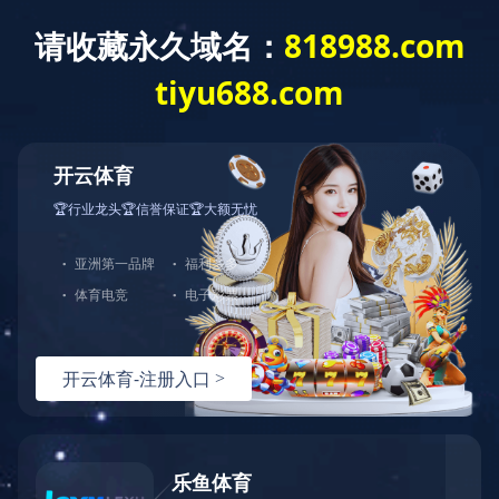
kaiyun·开云(中国)官方网
集团简介
华水集团公司始终秉
站-kaiyun.com
Home
承“创新、发展、务实、
集团动态
荣誉资质
高效”的企业核心理念，
遵循“强化管理、规范施
工、信守合同、竭诚服
工程业绩
党群工作
务”的管理方针。在稳步
开发水利市场，打造精品
行业资讯
联系我们
水利工程的同时，依托疏
浚、吹填、基础处理等优势项目，不断向港口与航道工程等领域拓展和延伸。
华水集团公司始终秉承“创新、发展、务实、高效”的企业核心理念，遵循“强化
管理、规范施工、信守合同、竭诚服务”的管理方针。在稳步开发水利市场，打
造精品水利工程的同时，依托疏浚、吹填、基础处理等优势项目，不断向港口
与航道工程等领域拓展和延伸。
华水集团公司始终秉承“创新、发展、务实、高效”的企业核心理念，遵循“强化
管理、规范施工、信守合同、竭诚服务”的管理方针。在稳步开发水利市场，打
造精品水利工程的同时，依托疏浚、吹填、基础处理等优势项目，不断向港口
与航道工程等领域拓展和延伸。
华水集团公司始终秉承“创新、发展、务实、高效”的企业核心理念，遵循“强化