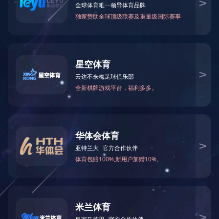
管理、规范施工、信守合同、竭诚服务”的管理方针。在稳步开发水利市场，打
造精品水利工程的同时，依托疏浚、吹填、基础处理等优势项目，不断向港口
与航道工程等领域拓展和延伸。
华水集团公司始终秉承“创新、发展、务实、高效”的企业核心理念，遵循“强化
管理、规范施工、信守合同、竭诚服务”的管理方针。在稳步开发水利市场，打
造精品水利工程的同时，依托疏浚、吹填、基础处理等优势项目，不断向港口
与航道工程等领域拓展和延伸。
华水集团公司始终秉承“创新、发展、务实、高效”的企业核心理念，遵循“强化
管理、规范施工、信守合同、竭诚服务”的管理方针。在稳步开发水利市场，打
造精品水利工程的同时，依托疏浚、吹填、基础处理等优势项目，不断向港口
与航道工程等领域拓展和延伸。
华水集团公司始终秉承“创新、发展、务实、高效”的企业核心理念，遵循“强化
管理、规范施工、信守合同、竭诚服务”的管理方针。在稳步开发水利市场，打
造精品水利工程的同时，依托疏浚、吹填、基础处理等优势项目，不断向港口
与航道工程等领域拓展和延伸。
华水集团公司始终秉承“创新、发展、务实、高效”的企业核心理念，遵循“强化
管理、规范施工、信守合同、竭诚服务”的管理方针。在稳步开发水利市场，打
造精品水利工程的同时，依托疏浚、吹填、基础处理等优势项目，不断向港口
与航道工程等领域拓展和延伸。
行业资讯