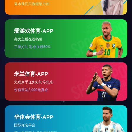
设计研究有限责任公司签
在集团总部举行交流座
3 月 27 日，华水集团与
订战略合作协议
谈...
中水北方勘测设计研究有
限责任公司座谈交流会暨
2026-03-26
尔王庄水库增容工程完成
战略合作签约仪式在中水
下闸蓄水阶段 验收工作
北方新科研楼举行。水利
春潮涌动启新程，匠心筑
并正式蓄水
部海河水利委员会副主任
梦惠民生。由华水集团参
韩瑞光、中水北方公司副
与建设的尔王庄水库增容
总经理韩绪博出席...
2026-03-25
华水集团2026年工作会
工程于2026年3月9日圆
议暨华水集团公司第三届
满完成下闸蓄水阶段验收
3月24日，华水集团2026
二次职代会胜利召开
工作。近日，根据上级单
年工作会议暨华水集团公
位统一部署，水库正式启
司第三届二次职工代表大
动蓄水工作。自此，这
2026-01-08
华水集团召开党委、纪委
会在津隆重召开。会议全
座...
全面从严治党专题会商会
面贯彻党的二十大和二十
近日，华水集团召开党委
议
届历次全会精神，紧扣海
与纪委全面从严治党专题
委2026年工作会议部
会商会议。会议通报了全
署，全面回顾总结...
面从严治党“两个责任”落