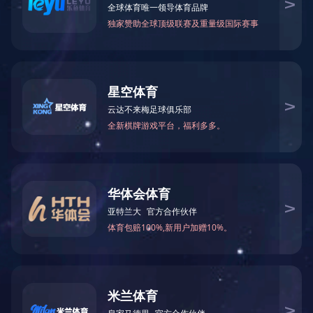
管理、规范施工、信守合同、竭诚服务”的管理方针。在稳步开发水利市场，打
造精品水利工程的同时，依托疏浚、吹填、基础处理等优势项目，不断向港口
与航道工程等领域拓展和延伸。
华水集团公司始终秉承“创新、发展、务实、高效”的企业核心理念，遵循“强化
管理、规范施工、信守合同、竭诚服务”的管理方针。在稳步开发水利市场，打
造精品水利工程的同时，依托疏浚、吹填、基础处理等优势项目，不断向港口
与航道工程等领域拓展和延伸。
华水集团公司始终秉承“创新、发展、务实、高效”的企业核心理念，遵循“强化
管理、规范施工、信守合同、竭诚服务”的管理方针。在稳步开发水利市场，打
造精品水利工程的同时，依托疏浚、吹填、基础处理等优势项目，不断向港口
与航道工程等领域拓展和延伸。
华水集团公司始终秉承“创新、发展、务实、高效”的企业核心理念，遵循“强化
管理、规范施工、信守合同、竭诚服务”的管理方针。在稳步开发水利市场，打
造精品水利工程的同时，依托疏浚、吹填、基础处理等优势项目，不断向港口
与航道工程等领域拓展和延伸。
华水集团公司始终秉承“创新、发展、务实、高效”的企业核心理念，遵循“强化
管理、规范施工、信守合同、竭诚服务”的管理方针。在稳步开发水利市场，打
造精品水利工程的同时，依托疏浚、吹填、基础处理等优势项目，不断向港口
与航道工程等领域拓展和延伸。
集团动态