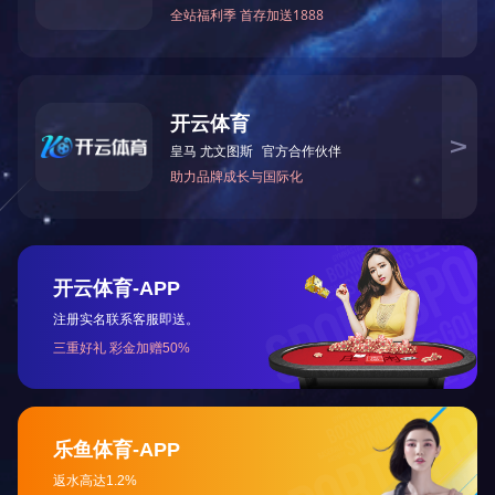
作部署。编制防汛抢险应
政风险防控手册宣贯会
急救援工作方案，组建防
近日，华水集团结合“十
汛抢险救援大队和党员防
五五”战略规划和部门职
汛先锋队，常态化开展应
能调整，对新修订的《企
急演练；择优选派技术
2026-05-08
华水集团深入开展党风廉
业管理廉政风险防控手
骨...
政教育月活动
册》组织专题宣贯，集团
根据海委机关纪委的统一
各职能部门、分子公司中
部署，华水集团于4月集
层管理人员及业务骨干参
中开展了党风廉政教育月
加会议。会上集中观看了
2026-04-28
华水集团赴淮河水利水电
活动。本次活动紧密围
违...
开发有限公司 开展座谈
绕“传承弘扬海河水利精
4月23日，华水集团党委
交流
神，树立践行正确政绩
书记、董事长孙宝升率队
观”主题，结合企业实际
赴淮河水利水电开发有限
情况有序推进，取得了良
2026-04-02
深化交流谋发展 携手共
公司开展座谈交流。双方
好的...
进谱新篇
围绕深化协同合作、互学
——中交三公局与华水集
先进管理经验、共谋高质
团开展交流座谈 3月
量发展路径等议题进行了
31日，华水集团与中交
深入探讨。华水集团总...
2026-03-30
华水集团与中水北方勘测
第三公路工程局有限公司