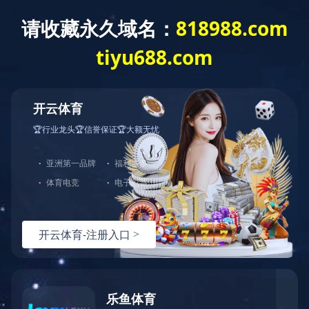
kaiyun·开云(中国)官方网
集团简介
华水集团公司始终秉
站-kaiyun.com
Home
承“创新、发展、务实、
集团动态
荣誉资质
高效”的企业核心理念，
遵循“强化管理、规范施
工、信守合同、竭诚服
工程业绩
党群工作
务”的管理方针。在稳步
开发水利市场，打造精品
行业资讯
联系我们
水利工程的同时，依托疏
浚、吹填、基础处理等优势项目，不断向港口与航道工程等领域拓展和延伸。
华水集团公司始终秉承“创新、发展、务实、高效”的企业核心理念，遵循“强化
管理、规范施工、信守合同、竭诚服务”的管理方针。在稳步开发水利市场，打
造精品水利工程的同时，依托疏浚、吹填、基础处理等优势项目，不断向港口
与航道工程等领域拓展和延伸。
华水集团公司始终秉承“创新、发展、务实、高效”的企业核心理念，遵循“强化
管理、规范施工、信守合同、竭诚服务”的管理方针。在稳步开发水利市场，打
造精品水利工程的同时，依托疏浚、吹填、基础处理等优势项目，不断向港口
与航道工程等领域拓展和延伸。
华水集团公司始终秉承“创新、发展、务实、高效”的企业核心理念，遵循“强化