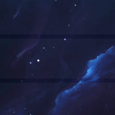
化管理、规范施工、信守合同、竭诚服务”的管理方针。在稳步开发水利市场，
当前栏目：
kaiyun·
河东区龙潭路15号
24103297
02168
ashuijt.com
24103258
津市河东区龙潭路15号 华水集团纪委