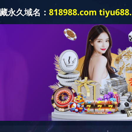
荣誉资质
工程业绩
党群工作
管理方针。在稳步开发水利市场，打造精品水利工程的同时，依托疏浚、吹填、
化管理、规范施工、信守合同、竭诚服务”的管理方针。在稳步开发水利市场，
化管理、规范施工、信守合同、竭诚服务”的管理方针。在稳步开发水利市场，
化管理、规范施工、信守合同、竭诚服务”的管理方针。在稳步开发水利市场，
化管理、规范施工、信守合同、竭诚服务”的管理方针。在稳步开发水利市场，
化管理、规范施工、信守合同、竭诚服务”的管理方针。在稳步开发水利市场，
化管理、规范施工、信守合同、竭诚服务”的管理方针。在稳步开发水利市场，