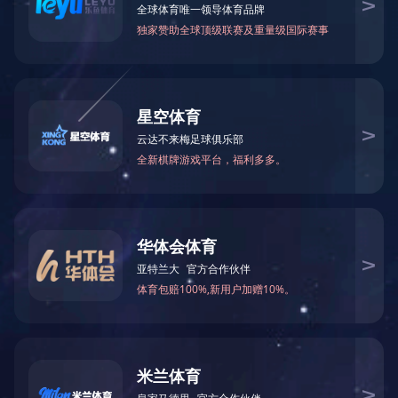
管理、规范施工、信守合同、竭诚服务”的管理方针。在稳步开发水利市场，打
造精品水利工程的同时，依托疏浚、吹填、基础处理等优势项目，不断向港口
与航道工程等领域拓展和延伸。
华水集团公司始终秉承“创新、发展、务实、高效”的企业核心理念，遵循“强化
管理、规范施工、信守合同、竭诚服务”的管理方针。在稳步开发水利市场，打
造精品水利工程的同时，依托疏浚、吹填、基础处理等优势项目，不断向港口
与航道工程等领域拓展和延伸。
华水集团公司始终秉承“创新、发展、务实、高效”的企业核心理念，遵循“强化
管理、规范施工、信守合同、竭诚服务”的管理方针。在稳步开发水利市场，打
造精品水利工程的同时，依托疏浚、吹填、基础处理等优势项目，不断向港口
与航道工程等领域拓展和延伸。
华水集团公司始终秉承“创新、发展、务实、高效”的企业核心理念，遵循“强化
管理、规范施工、信守合同、竭诚服务”的管理方针。在稳步开发水利市场，打
造精品水利工程的同时，依托疏浚、吹填、基础处理等优势项目，不断向港口
与航道工程等领域拓展和延伸。
华水集团公司始终秉承“创新、发展、务实、高效”的企业核心理念，遵循“强化
管理、规范施工、信守合同、竭诚服务”的管理方针。在稳步开发水利市场，打
造精品水利工程的同时，依托疏浚、吹填、基础处理等优势项目，不断向港口
与航道工程等领域拓展和延伸。
荣誉资质