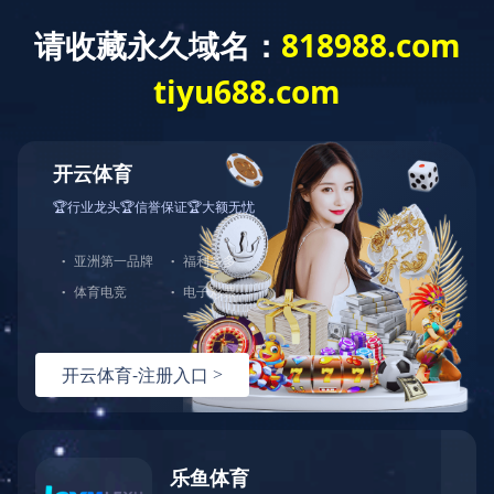
kaiyun·开云(中国)官方网
集团简介
华水集团公司始终秉
站-kaiyun.com
Home
承“创新、发展、务实、
集团动态
荣誉资质
高效”的企业核心理念，
遵循“强化管理、规范施
工、信守合同、竭诚服
工程业绩
党群工作
务”的管理方针。在稳步
开发水利市场，打造精品
行业资讯
联系我们
水利工程的同时，依托疏
浚、吹填、基础处理等优势项目，不断向港口与航道工程等领域拓展和延伸。
华水集团公司始终秉承“创新、发展、务实、高效”的企业核心理念，遵循“强化
管理、规范施工、信守合同、竭诚服务”的管理方针。在稳步开发水利市场，打
造精品水利工程的同时，依托疏浚、吹填、基础处理等优势项目，不断向港口
与航道工程等领域拓展和延伸。
华水集团公司始终秉承“创新、发展、务实、高效”的企业核心理念，遵循“强化
管理、规范施工、信守合同、竭诚服务”的管理方针。在稳步开发水利市场，打
造精品水利工程的同时，依托疏浚、吹填、基础处理等优势项目，不断向港口
与航道工程等领域拓展和延伸。
华水集团公司始终秉承“创新、发展、务实、高效”的企业核心理念，遵循“强化