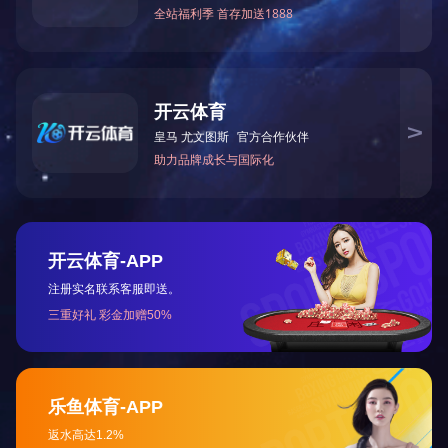
天津市级工法证书
水气分离
真空预压法
造陆工法
泵站工法
1
跳转到：
总共：5 条文章， 当前：1/1 页
网站kaiyun·开云(中国)官方网站-kaiyun.com
集团简介
集团动态
荣誉资质
工程业绩