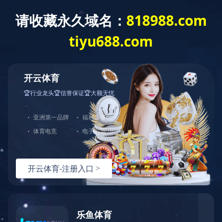
kaiyun·开云(中国)官方网
集团简介
华水集团公司始终秉
站-kaiyun.com
Home
承“创新、发展、务实、
集团动态
荣誉资质
高效”的企业核心理念，
遵循“强化管理、规范施
工、信守合同、竭诚服
工程业绩
党群工作
务”的管理方针。在稳步
开发水利市场，打造精品
行业资讯
联系我们
水利工程的同时，依托疏
浚、吹填、基础处理等优势项目，不断向港口与航道工程等领域拓展和延伸。
华水集团公司始终秉承“创新、发展、务实、高效”的企业核心理念，遵循“强化
管理、规范施工、信守合同、竭诚服务”的管理方针。在稳步开发水利市场，打
造精品水利工程的同时，依托疏浚、吹填、基础处理等优势项目，不断向港口
与航道工程等领域拓展和延伸。
华水集团公司始终秉承“创新、发展、务实、高效”的企业核心理念，遵循“强化
管理、规范施工、信守合同、竭诚服务”的管理方针。在稳步开发水利市场，打
造精品水利工程的同时，依托疏浚、吹填、基础处理等优势项目，不断向港口
与航道工程等领域拓展和延伸。
华水集团公司始终秉承“创新、发展、务实、高效”的企业核心理念，遵循“强化