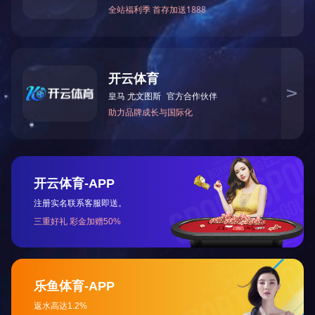
示教育专题片。