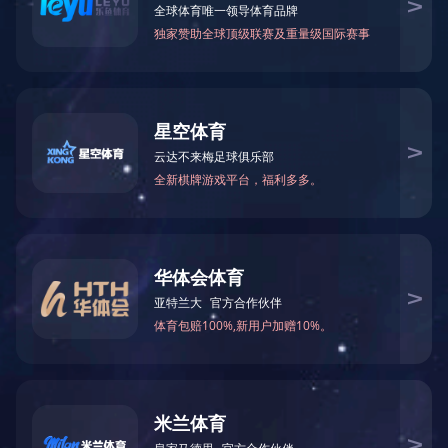
管理、规范施工、信守合同、竭诚服务”的管理方针。在稳步开发水利市场，打
造精品水利工程的同时，依托疏浚、吹填、基础处理等优势项目，不断向港口
与航道工程等领域拓展和延伸。
华水集团公司始终秉承“创新、发展、务实、高效”的企业核心理念，遵循“强化
管理、规范施工、信守合同、竭诚服务”的管理方针。在稳步开发水利市场，打
造精品水利工程的同时，依托疏浚、吹填、基础处理等优势项目，不断向港口
与航道工程等领域拓展和延伸。
华水集团公司始终秉承“创新、发展、务实、高效”的企业核心理念，遵循“强化
管理、规范施工、信守合同、竭诚服务”的管理方针。在稳步开发水利市场，打
造精品水利工程的同时，依托疏浚、吹填、基础处理等优势项目，不断向港口
与航道工程等领域拓展和延伸。
华水集团公司始终秉承“创新、发展、务实、高效”的企业核心理念，遵循“强化
管理、规范施工、信守合同、竭诚服务”的管理方针。在稳步开发水利市场，打
造精品水利工程的同时，依托疏浚、吹填、基础处理等优势项目，不断向港口
与航道工程等领域拓展和延伸。
华水集团公司始终秉承“创新、发展、务实、高效”的企业核心理念，遵循“强化
管理、规范施工、信守合同、竭诚服务”的管理方针。在稳步开发水利市场，打
造精品水利工程的同时，依托疏浚、吹填、基础处理等优势项目，不断向港口
与航道工程等领域拓展和延伸。
荣誉资质