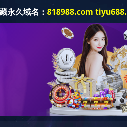
荣誉资质
工程业绩
党群工作
管理方针。在稳步开发水利市场，打造精品水利工程的同时，依托疏浚、吹填、
化管理、规范施工、信守合同、竭诚服务”的管理方针。在稳步开发水利市场，
化管理、规范施工、信守合同、竭诚服务”的管理方针。在稳步开发水利市场，
化管理、规范施工、信守合同、竭诚服务”的管理方针。在稳步开发水利市场，
化管理、规范施工、信守合同、竭诚服务”的管理方针。在稳步开发水利市场，
化管理、规范施工、信守合同、竭诚服务”的管理方针。在稳步开发水利市场，
化管理、规范施工、信守合同、竭诚服务”的管理方针。在稳步开发水利市场，