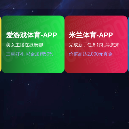
AA证书中国施工企业管理协会2023~2026]