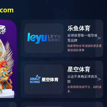
行业资讯
联系我们
华水集团公司始终秉
承“创新、发展、务实、
基础处理等优势项目，不断向港口与航道工程等领域拓展和延伸。
打造精品水利工程的同时，依托疏浚、吹填、基础处理等优势项目，不断向港口
打造精品水利工程的同时，依托疏浚、吹填、基础处理等优势项目，不断向港口
打造精品水利工程的同时，依托疏浚、吹填、基础处理等优势项目，不断向港口
打造精品水利工程的同时，依托疏浚、吹填、基础处理等优势项目，不断向港口
打造精品水利工程的同时，依托疏浚、吹填、基础处理等优势项目，不断向港口
打造精品水利工程的同时，依托疏浚、吹填、基础处理等优势项目，不断向港口