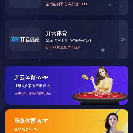
制”专题解读视频，让我们来共同学习这份提升
风险管控能力、防范遏制生产安全事故的“法
宝”吧！