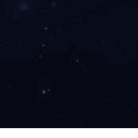
（一）报名时间：2024年12月3日至12月20日。
（二）报名方法：采取网上报名方式，不设现
场报名。报考人员扫描下方二维码进行网申注
册报名。应聘人员在报名时，需申报本人在水
利部系统从业的近亲属（夫妻、直系血亲、三
代以内旁系血亲、近姻亲）情况。
六、资格审查