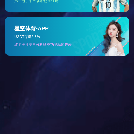
特色社会主义制度；
4.具备岗位所需的专业技能条件；
5.适应岗位要求的身体条件和心理素质；
6.年满18周岁；拟接收毕业生人选应具有本科以
上学历，在校期间为非在职的应届毕业生，当
年要如期取得与最高学历对应的毕业证、学位
证，应届本科生不超过26岁（1999年1月1日后
出生），应届硕士研究生不超过30周岁（1995
年1月1日以后出生），应届博士研究生不超过
35周岁（1990年1月1日以后出生）；
7.考生不得报考聘用后即构成回避关系的职位，
符合水利部关于近亲属回避的相关规定；
8.符合岗位所需要的其他条件。
有以下情形之一者不得报考：曾因犯罪受过
刑事处罚的，被开除党籍、公职的，涉嫌违纪
违法正在接受有关专门机关审查尚未作出结论