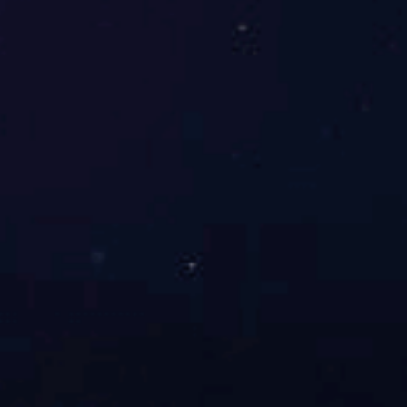
2.专业
水利类、土木类、安全科学与工程类、农业
工程类、管理科学与工程类、电气类、环境科
学与工程类、建筑类。
（二）宣传岗（1人）
1.岗位要求
（1）应届毕业生（含择业期内未落实工作单位
的高校毕业生），须同时取得相应专业的学历
和学位；
（2）品学兼优，了解新闻宣传和处理突发事件
的基本知识，有一定文字写作水平；
（3）有吃苦耐劳、团队协作和积极进取精神；
（4）能适应长期在项目驻地工作。
2.专业
新闻传播学类、公共管理类、工商管理类。
五、报名时间及方法