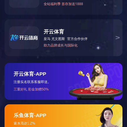
改制，由一家母公司—华水集团公司，及三家
子公司—天津中海水利水电工程有限公司、天
津市中水科技咨询有限责任公司、天津中泽环
保工程有限公司组成。华水集团拥有水利水电
工程施工总承包壹级资质、港口与航道工程施
工总承包壹级资质、市政公用工程施工总承包
贰级资质和水资源论证甲级资质、工程咨询乙
级资信、工程设计水利行业（灌溉排涝、河道
整治）专业乙级资质；拥有16项国家专利、多
项省部级工法及QC管理成果奖项，荣获“大禹
奖”“全国优秀施工企业”等多项荣誉；通过了“质
量、环境、职业健康安全”标准化管理体系认
证，被水利部、交通运输部分别认定为“水利安
全生产标准化一级单位”“交通运输施工企业安全
生产标准化一级单位”。
华水集团现
已发展成为集建筑施工（水利水