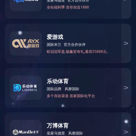
通知公告
集团要闻
集团资讯
通知公告
当前栏目：
kaiyun·开云(中国)官方网站-
kaiyun.com
Home
>
集团动态
>
通知公告
kaiyun·开云(中国)官方网站-
kaiyun.com2026年招聘公告
更新时间：
2026-05-20
点击：21 所属栏目：
通知公
告
一、公司简介
kaiyun·开云(中国)官方网站-kaiyun.com（简
称：华水集团）成立于1992年，是水利部海河
水利委员会控股的国有企业，现由一家母公司
—华水集团公司，及三家子公司—天津中海水
利水电工程有限公司、天津市中水科技咨询有