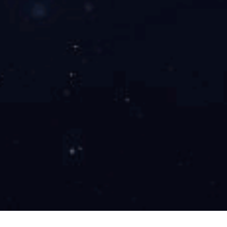
五、资格审查
由集团公司人力资源部对报名人员进行资格
审查，重点审查资格条件及近亲属关系，参加
笔试人员为通过资格审查的考生。同一岗位通
过资格审查人数少于招聘人数3倍的，该岗位取
消招聘或核减招聘人数，由人力资源部通知考
生结果。
六、考试
1.笔试
采取线上笔试方式，预计6月上旬进行，具
体时间另行通知，请考生及时查看报名系统站
内信、短信通知。笔试合格分数线为60分（百
分制）。根据考生成绩从高到低按照3:1的比例
确定进入面试考试的人选；不足3:1比例的，按
照笔试合格考生实际人数确认。笔试合格考生
主动放弃的，可按成绩由高到低的顺序依次递
补。