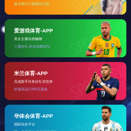
展望未来，华水集团将以诚信之道打造企业
品牌，以创新之力推动持续发展，以工匠之心
铸就品质工程，以共赢之举同享发展成果。
二、招聘对象
（一）校园招聘对象
全国普通高等院校全脱产毕业生和科研院所
毕业生（定向培养、委托培养除外），须同时
取得相应学历学位证书。
（二）社会招聘对象
具有本科及以上学历（含国家承认的在职学
历），取得对应学历证书，符合岗位要求的社
会人员。
三、基本条件
1.具有中华人民共和国国籍；
2.遵守宪法和法律，品行端正；
3.政治立场坚定，拥护中国共产党的领导和
中国特色社会主义制度；