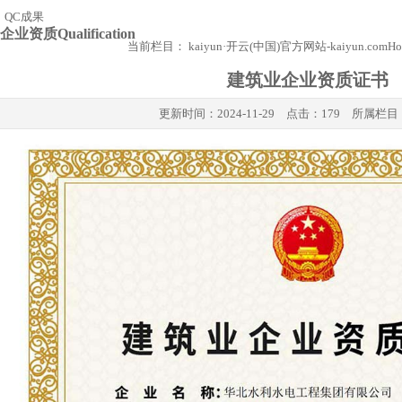
QC成果
企业资质
Qualification
当前栏目：
kaiyun·开云(中国)官方网站-kaiyun.com
Ho
建筑业企业资质证书
更新时间：
2024-11-29
点击：179 所属栏目