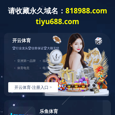
kaiyun·开云(中国)官方网
集团简介
华水集团公司始终秉
站-kaiyun.com
Home
承“创新、发展、务实、
集团动态
荣誉资质
高效”的企业核心理念，
遵循“强化管理、规范施
工、信守合同、竭诚服
工程业绩
党群工作
务”的管理方针。在稳步
开发水利市场，打造精品
行业资讯
联系我们
水利工程的同时，依托疏
浚、吹填、基础处理等优势项目，不断向港口与航道工程等领域拓展和延伸。
华水集团公司始终秉承“创新、发展、务实、高效”的企业核心理念，遵循“强化
管理、规范施工、信守合同、竭诚服务”的管理方针。在稳步开发水利市场，打
造精品水利工程的同时，依托疏浚、吹填、基础处理等优势项目，不断向港口
与航道工程等领域拓展和延伸。
华水集团公司始终秉承“创新、发展、务实、高效”的企业核心理念，遵循“强化
管理、规范施工、信守合同、竭诚服务”的管理方针。在稳步开发水利市场，打
造精品水利工程的同时，依托疏浚、吹填、基础处理等优势项目，不断向港口
与航道工程等领域拓展和延伸。
华水集团公司始终秉承“创新、发展、务实、高效”的企业核心理念，遵循“强化