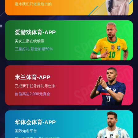
程、资质优势与业务布局。他表示，双方同属水利
系统国企，产业链互补、合作基础深厚，期待以此
次签约为契机深化全方位合作，携手助力流域水利
建设和国家水网体系构建。
孙宝升对中水北方公司给予的信任与支持表示
感谢，介绍了华水集团发展历程、资质优势、在水
利工程建设中的突出业绩及双方过往的良好合作。
他指出，双方产业链高度互补，华水集团将以此次
签约为起点，全力落实合作协议，深化多领域协
同，践行国企担当。