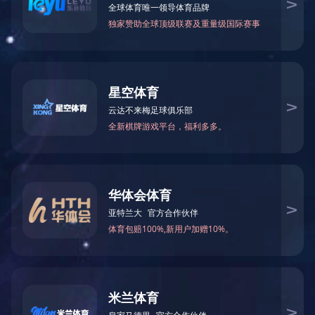
管理、规范施工、信守合同、竭诚服务”的管理方针。在稳步开发水利市场，打
造精品水利工程的同时，依托疏浚、吹填、基础处理等优势项目，不断向港口
与航道工程等领域拓展和延伸。
华水集团公司始终秉承“创新、发展、务实、高效”的企业核心理念，遵循“强化
管理、规范施工、信守合同、竭诚服务”的管理方针。在稳步开发水利市场，打
造精品水利工程的同时，依托疏浚、吹填、基础处理等优势项目，不断向港口
与航道工程等领域拓展和延伸。
华水集团公司始终秉承“创新、发展、务实、高效”的企业核心理念，遵循“强化
管理、规范施工、信守合同、竭诚服务”的管理方针。在稳步开发水利市场，打
造精品水利工程的同时，依托疏浚、吹填、基础处理等优势项目，不断向港口
与航道工程等领域拓展和延伸。
华水集团公司始终秉承“创新、发展、务实、高效”的企业核心理念，遵循“强化
管理、规范施工、信守合同、竭诚服务”的管理方针。在稳步开发水利市场，打
造精品水利工程的同时，依托疏浚、吹填、基础处理等优势项目，不断向港口
与航道工程等领域拓展和延伸。
华水集团公司始终秉承“创新、发展、务实、高效”的企业核心理念，遵循“强化
管理、规范施工、信守合同、竭诚服务”的管理方针。在稳步开发水利市场，打
造精品水利工程的同时，依托疏浚、吹填、基础处理等优势项目，不断向港口
与航道工程等领域拓展和延伸。