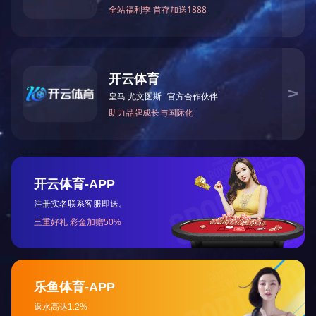
华水集团总经理黄鹏、副总经理宋旭龙出席座
谈。
会上，黄鹏总经理对杨天伟董事长一行的到访
表示热烈欢迎，并重点介绍了华水集团在水利工程
建设、港口航道工程等领域的专业实力与丰富经
验。杨天伟董事长详细介绍了中交三公局在大型交
通基础设施、城市综合开发、投融资等方面的先进
理念、雄厚资本与卓越业绩。
双方结合当前行业发展趋势与政策导向，就创
新投资模式、潜在合作领域等核心议题展开务实研
讨。与会人员充分交流了各自在资质、技术、资