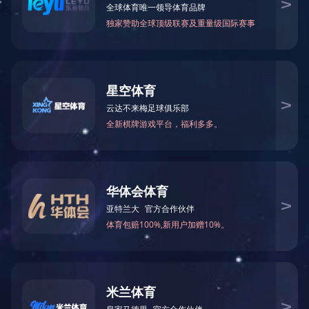
管理、规范施工、信守合同、竭诚服务”的管理方针。在稳步开发水利市场，打
造精品水利工程的同时，依托疏浚、吹填、基础处理等优势项目，不断向港口
与航道工程等领域拓展和延伸。
华水集团公司始终秉承“创新、发展、务实、高效”的企业核心理念，遵循“强化
管理、规范施工、信守合同、竭诚服务”的管理方针。在稳步开发水利市场，打
造精品水利工程的同时，依托疏浚、吹填、基础处理等优势项目，不断向港口
与航道工程等领域拓展和延伸。
华水集团公司始终秉承“创新、发展、务实、高效”的企业核心理念，遵循“强化
管理、规范施工、信守合同、竭诚服务”的管理方针。在稳步开发水利市场，打
造精品水利工程的同时，依托疏浚、吹填、基础处理等优势项目，不断向港口
与航道工程等领域拓展和延伸。
华水集团公司始终秉承“创新、发展、务实、高效”的企业核心理念，遵循“强化
管理、规范施工、信守合同、竭诚服务”的管理方针。在稳步开发水利市场，打
造精品水利工程的同时，依托疏浚、吹填、基础处理等优势项目，不断向港口
与航道工程等领域拓展和延伸。
华水集团公司始终秉承“创新、发展、务实、高效”的企业核心理念，遵循“强化
管理、规范施工、信守合同、竭诚服务”的管理方针。在稳步开发水利市场，打
造精品水利工程的同时，依托疏浚、吹填、基础处理等优势项目，不断向港口
与航道工程等领域拓展和延伸。